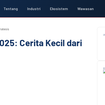
Tentang
Industri
Ekosistem
Wawasan
ratesis
I
025: Cerita Kecil dari
R