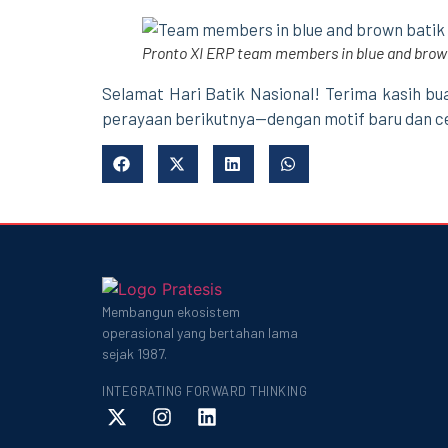
Pronto XI ERP team members in blue and brow
Selamat Hari Batik Nasional! Terima kasih b
perayaan berikutnya—dengan motif baru dan ce
Membangun ekosistem
operasional yang bertahan lama
sejak 1987.
INTEGRATING FORWARD THINKING