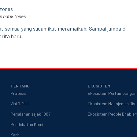
n batik tones
uat semua yang sudah ikut meramaikan. Sampai jumpa di
rita baru.
TENTANG
EKOSISTEM
Pratesis
Ekosistem Pertambangan 
Visi & Misi
Ekosistem Manajemen Dist
Perjalanan sejak 1987
Ekosistem People Enable
Pendekatan Kami
Karir