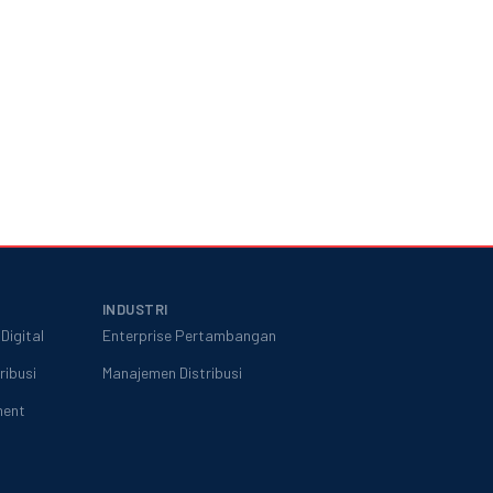
INDUSTRI
Digital
Enterprise Pertambangan
ribusi
Manajemen Distribusi
ment