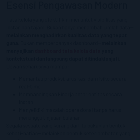
Esensi Pengawasan Modern
Tata kelola yang efektif kini menuntut visibilitas yang
instan dan tajam. Bukan hanya menambah jumlah data—
melainkan menghadirkan kualitas data yang tepat
guna
. Bukan memperbanyak dashboard—
melainkan
menyajikan
dashboard tata kelola data
yang
kontekstual dan langsung dapat ditindaklanjuti
.
Dewan seharusnya mampu:
Memantau produksi, arus kas, dan risiko secara
real-time
Membandingkan kinerja antar entitas secara
instan
Menyelidiki masalah operasional tanpa harus
menunggu tinjauan bulanan
Segala sesuatu yang kurang dari itu bukanlah bentuk
kehati-hatian—melainkan bentuk keterlambatan yang