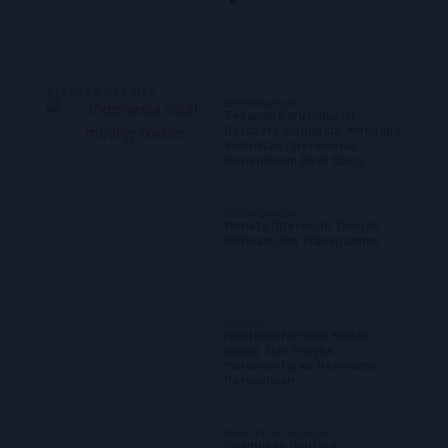
RELATED ARTICLE
Pertambangan
Tekanan Baru Industri
Batubara Indonesia: Mengapa
Visibilitas Operasional
Menentukan Daya Saing
Pertambangan
Menata Operasi di Tengah
Hilirisasi dan Transparansi
Strategi
Mentransformasi Model
Bisnis: Dari Proyek
Inkremental ke Reinvensi
Perusahaan
News
,
Pertambangan
Kesibukan Digital ≠