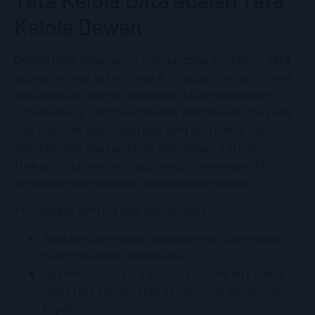
Kelola Dewan
Dewan tidak seharusnya menganggap arsitektur data
sebagai urusan teknis belaka. Ini adalah fondasi utama
tata kelola strategis. Arsitektur data menentukan
informasi apa yang bisa diakses, pertanyaan apa yang
bisa diajukan, keputusan apa yang bisa dibuat, dan
akuntabilitas apa yang bisa ditegakkan. Format,
frekuensi, dan akurasi data sangat memengaruhi
ketajaman pengawasan yang dilakukan dewan.
Pertanyaan penting bagi setiap dewan:
Apakah kita melihat wawasan real-time—atau
hasil ringkasan sebulan lalu?
Apakah
dasbor tata kelola real-time
kita dibuat
untuk tata kelola—atau hanya untuk memenuhi
kepatuhan?