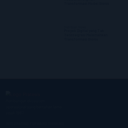
Transformasi Model Bisnis
Distribusi
,
News
Proyek Digital yang Tak
Terintegrasi Melemahkan
Transformasi Bisnis
Membangun ekosistem
operasional yang bertahan lama
sejak 1987.
INTEGRATING FORWARD THINKING