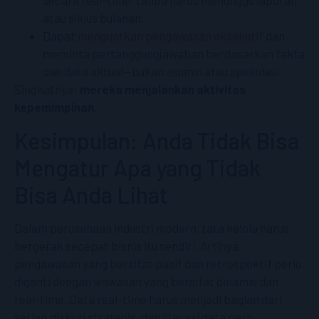
secara real-time, tanpa harus menunggu laporan
atau siklus bulanan.
Dapat
menguatkan pengawasan eksekutif
dan
meminta pertanggungjawaban berdasarkan fakta
dan data aktual—bukan asumsi atau spekulasi.
Singkatnya:
mereka menjalankan aktivitas
kepemimpinan
.
Kesimpulan: Anda Tidak Bisa
Mengatur Apa yang Tidak
Bisa Anda Lihat
Dalam perusahaan industri modern, tata kelola harus
bergerak secepat bisnis itu sendiri. Artinya,
pengawasan yang bersifat pasif dan retrospektif perlu
diganti dengan wawasan yang bersifat dinamis dan
real-time. Data real-time harus menjadi bagian dari
setiap diskusi strategis, dan literasi data perlu