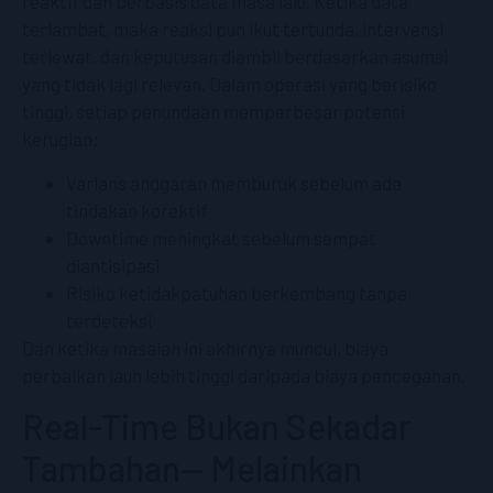
reaktif dan berbasis data masa lalu. Ketika data
terlambat, maka reaksi pun ikut tertunda, intervensi
terlewat, dan keputusan diambil berdasarkan asumsi
yang tidak lagi relevan. Dalam operasi yang berisiko
tinggi, setiap penundaan memperbesar potensi
kerugian:
Varians anggaran memburuk sebelum ada
tindakan korektif
Downtime meningkat sebelum sempat
diantisipasi
Risiko ketidakpatuhan berkembang tanpa
terdeteksi
Dan ketika masalah ini akhirnya muncul, biaya
perbaikan jauh lebih tinggi daripada biaya pencegahan.
Real-Time Bukan Sekadar
Tambahan— Melainkan