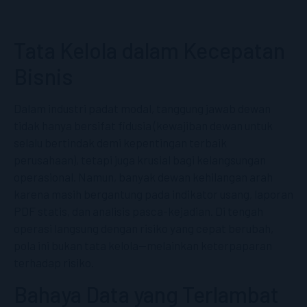
Tata Kelola dalam Kecepatan
Bisnis
Dalam industri padat modal, tanggung jawab dewan
tidak hanya bersifat fidusia (kewajiban dewan untuk
selalu bertindak demi kepentingan terbaik
perusahaan), tetapi juga krusial bagi kelangsungan
operasional. Namun, banyak dewan kehilangan arah
karena masih bergantung pada indikator usang, laporan
PDF statis, dan analisis pasca-kejadian. Di tengah
operasi langsung dengan risiko yang cepat berubah,
pola ini bukan tata kelola—melainkan keterpaparan
terhadap risiko.
Bahaya Data yang Terlambat